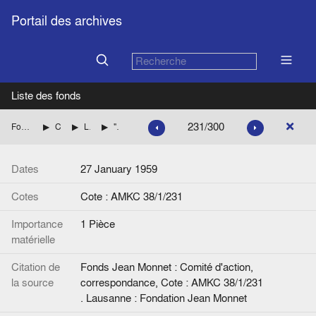
Portail des archives
Liste des fonds
231/300
Fonds Jean Monnet : Comité d'action, correspondance
CENTRE DE RECHERCHES EUROPEENNES DE LAUSANNE
Liste des personnalités et Correspondance avec Henri RIEBEN jusqu'en 1960 inclus.
"Vers la création d'une 'europair' ?". Article. (Feuille d'Avis de Lausanne).
Dates
27 January 1959
Cotes
Cote : AMKC 38/1/231
Importance
1 Pièce
matérielle
Citation de
Fonds Jean Monnet : Comité d'action,
la source
correspondance, Cote : AMKC 38/1/231
. Lausanne : Fondation Jean Monnet