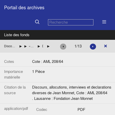
Portail des archives
Liste des fonds
1/13
Discours, allocutions, interviews et declarations diverses de Jean Monnet
Année 1964
«Allocution prononcée par M. Jean Monnet au Congrès Européen du Groupe Parlementaire Social-Démocrate Allemand». Bad-Godesberg
Diffusion du discours de Jean Monnet
Liste de destinataires.
Cotes
Cote : AML 208/64
Importance
1 Pièce
matérielle
Citation de la
Discours, allocutions, interviews et declarations
source
diverses de Jean Monnet, Cote : AML 208/64
. Lausanne : Fondation Jean Monnet
application/pdf
Codec
PDF