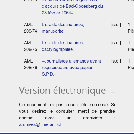
discours de Bad-Godesberg du
25 février 1964».
AML
Liste de destinataires,
[s.d.]
1
208/74
manuscrite.
Pi
AML
Liste de destinataires,
[s.d.]
1
208/75
dactylographiée.
Pi
AML
«Journalistes allemands ayant
[s.d.]
1
208/76
reçu discours avec papier
Pi
S.P.D.».
Version électronique
Ce document n'a pas encore été numérisé. Si
vous désirez le consulter, merci de prendre
contact avec un archiviste :
archives@fjme.unil.ch
.