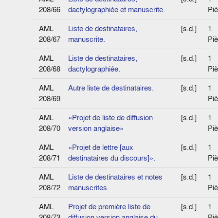
208/66
dactylographiée et manuscrite.
Pi
AML
Liste de destinataires,
[s.d.]
1
208/67
manuscrite.
Pi
AML
Liste de destinataires,
[s.d.]
1
208/68
dactylographiée.
Pi
AML
Autre liste de destinataires.
[s.d.]
1
208/69
Pi
AML
«Projet de liste de diffusion
[s.d.]
1
208/70
version anglaise»
Pi
AML
«Projet de lettre [aux
[s.d.]
1
208/71
destinataires du discours]».
Pi
AML
Liste de destinataires et notes
[s.d.]
1
208/72
manuscrites.
Pi
AML
Projet de première liste de
[s.d.]
1
208/73
diffusion version anglaise du
Pi