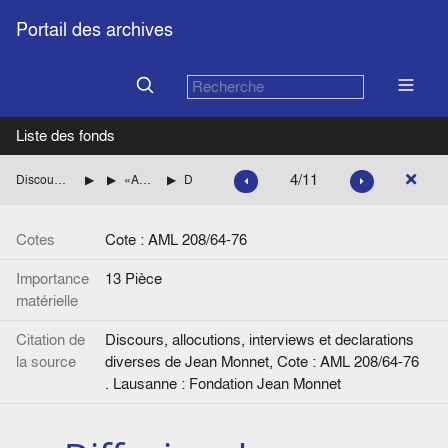
Portail des archives
Liste des fonds
4/11
Discours, allocutions, interviews et declarations diverses de Jean Monnet
Année 1964
«Allocution prononcée par M. Jean Monnet au Congrès Européen du Groupe Parlementaire Social-Démocrate Allemand». Bad-Godesberg
Diffusion du discours de Jean Monnet
Cotes
Cote : AML 208/64-76
Importance
13 Pièce
matérielle
Citation de
Discours, allocutions, interviews et declarations
la source
diverses de Jean Monnet, Cote : AML 208/64-76
. Lausanne : Fondation Jean Monnet