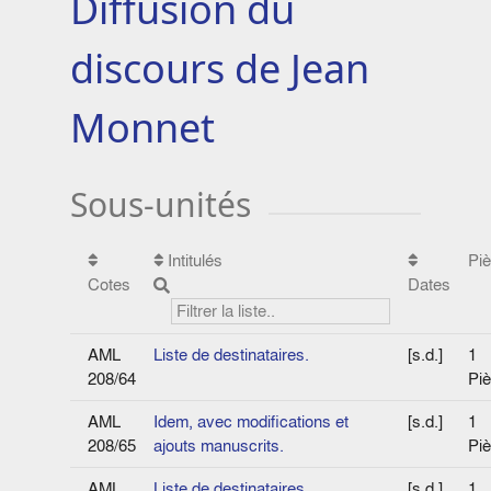
Diffusion du
discours de Jean
Monnet
Sous-unités
Intitulés
Pi
Cotes
Dates
AML
Liste de destinataires.
[s.d.]
1
208/64
Pi
AML
Idem, avec modifications et
[s.d.]
1
208/65
ajouts manuscrits.
Pi
AML
Liste de destinataires,
[s.d.]
1