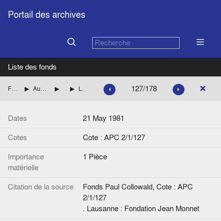
Portail des archives
Liste des fonds
127/178
Fonds Paul Collowald
Au Service de presse et d'information des Communautés européennes et au groupe du porte-parole 1958 - 1984
Notes, correspondance
Lettre de Gaston Thorn à Alfred Grosser
Dates
21 May 1981
Cotes
Cote : APC 2/1/127
Importance
1 Pièce
matérielle
Citation de la source
Fonds Paul Collowald, Cote : APC
2/1/127
. Lausanne : Fondation Jean Monnet