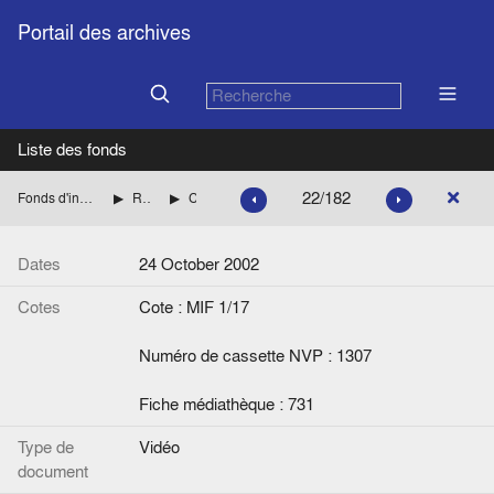
Portail des archives
Liste des fonds
22/182
Fonds d'interviews de la Fondation Jean Monnet
Relations Suisse-Europe
Carrard, François
Dates
24 October 2002
Cotes
Cote : MIF 1/17
Numéro de cassette NVP : 1307
Fiche médiathèque : 731
Type de
Vidéo
document