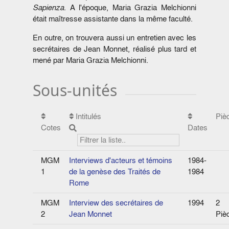
Sapienza
. A l'époque, Maria Grazia Melchionni
était maîtresse assistante dans la même faculté.
En outre, on trouvera aussi un entretien avec les
secrétaires de Jean Monnet, réalisé plus tard et
mené par Maria Grazia Melchionni.
Sous-unités
Intitulés
Piè
Cotes
Dates
MGM
Interviews d'acteurs et témoins
1984-
1
de la genèse des Traités de
1984
Rome
MGM
Interview des secrétaires de
1994
2
2
Jean Monnet
Piè