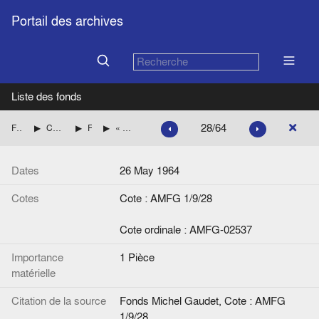
Portail des archives
Liste des fonds
28/64
Fonds Michel Gaudet
Consultations du Service juridique des exécutifs européens
Fonds européen de développement
« Aménagements du contrôle technique sur les opérations du F.E.D. La Commission est-elle compétente pour en décider seule ? En cas de réponse affirmative, devrait-elle du moins informer le Conseil ou les Etats membres ? », note de Michel Gaudet
Dates
26 May 1964
Cotes
Cote : AMFG 1/9/28
Cote ordinale : AMFG-02537
Importance
1 Pièce
matérielle
Citation de la source
Fonds Michel Gaudet, Cote : AMFG
1/9/28