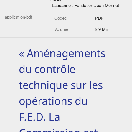
. Lausanne : Fondation Jean Monnet
application/pdf
Codec
PDF
Volume
2.9 MB
« Aménagements
du contrôle
technique sur les
opérations du
F.E.D. La