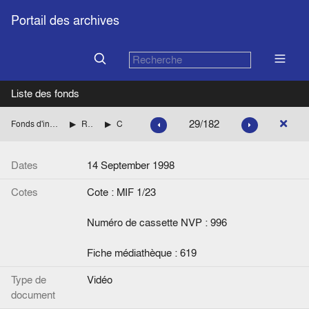
Portail des archives
Liste des fonds
29/182
Fonds d'interviews de la Fondation Jean Monnet
Relations Suisse-Europe
Cosandey, Maurice
Dates
14 September 1998
Cotes
Cote : MIF 1/23
Numéro de cassette NVP : 996
Fiche médiathèque : 619
Type de
Vidéo
document