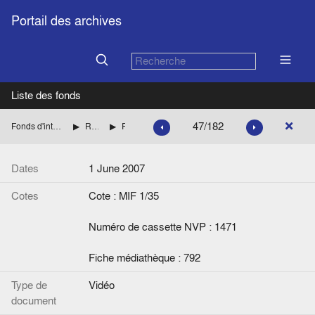
Portail des archives
Liste des fonds
47/182
Fonds d'interviews de la Fondation Jean Monnet
Relations Suisse-Europe
Fleiner, Thomas
Dates
1 June 2007
Cotes
Cote : MIF 1/35
Numéro de cassette NVP : 1471
Fiche médiathèque : 792
Type de
Vidéo
document